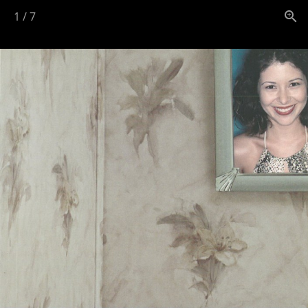
1
/
7