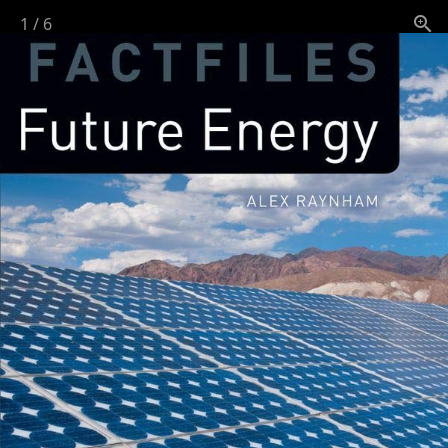
1
/
6