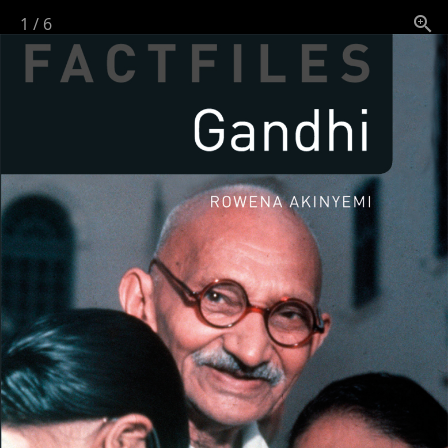
1
/
6