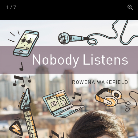
1
/
7