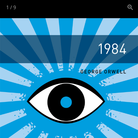
1
/
9