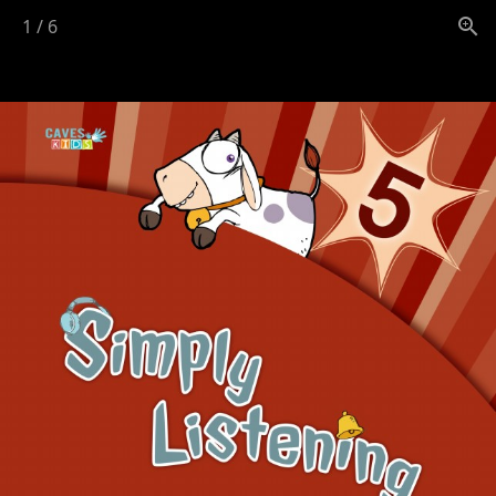
1
/
6