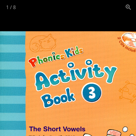
1
/
8