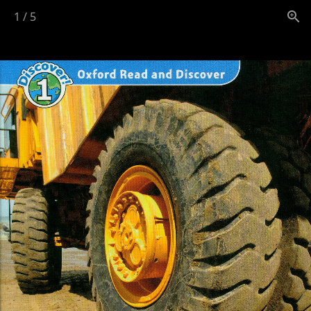
1
/
5