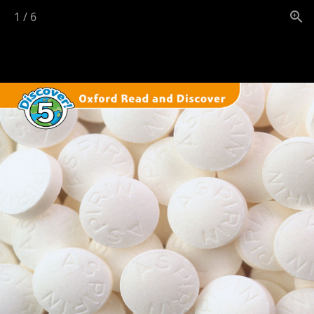
1
/
6