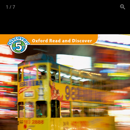
1
/
7