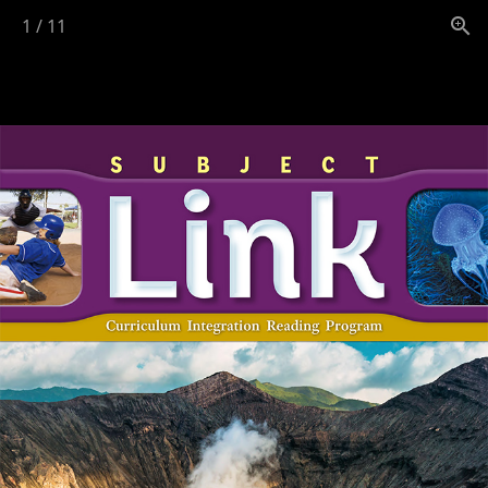
1
/
11