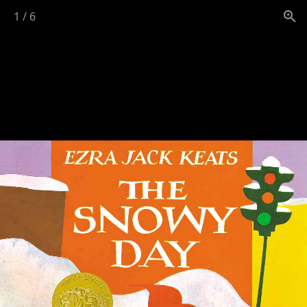
1
/
6