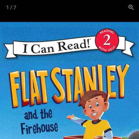
1
/
7