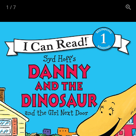
1
/
7