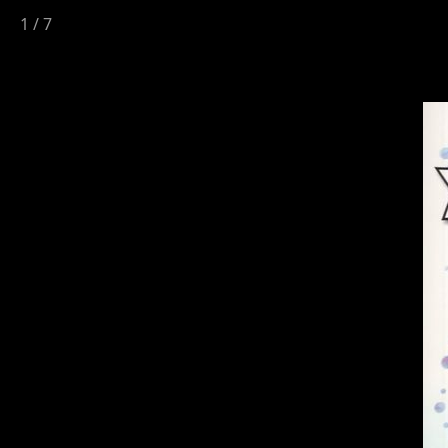
1
/
7