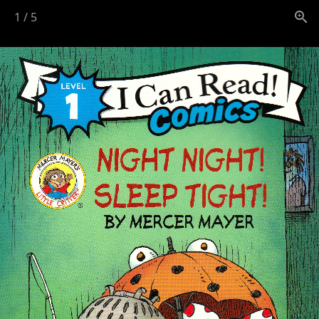
1
/
5