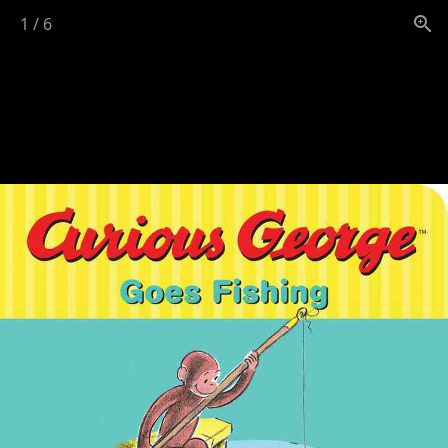
1
/
6