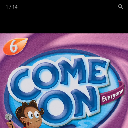
1
/
14