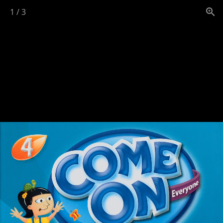
1
/
3