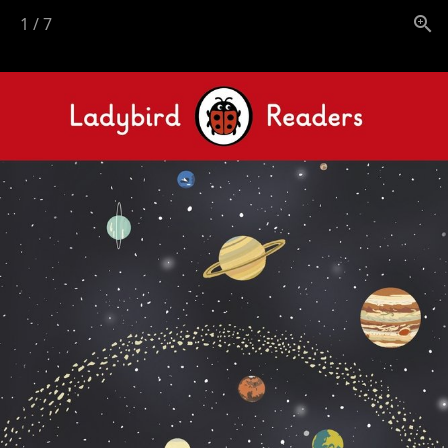
1
/
7