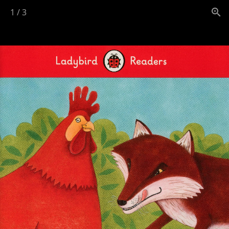
1
/
3