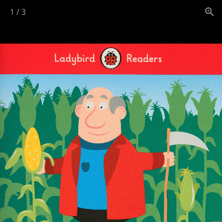
1
/
3