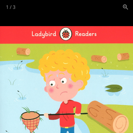
1
/
3