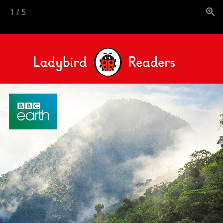
1
/
5