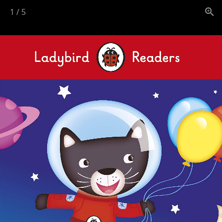
1
/
5