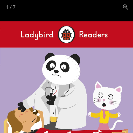
1
/
7