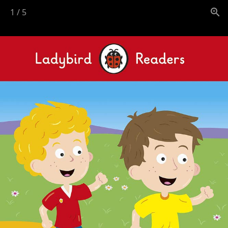
1
/
5