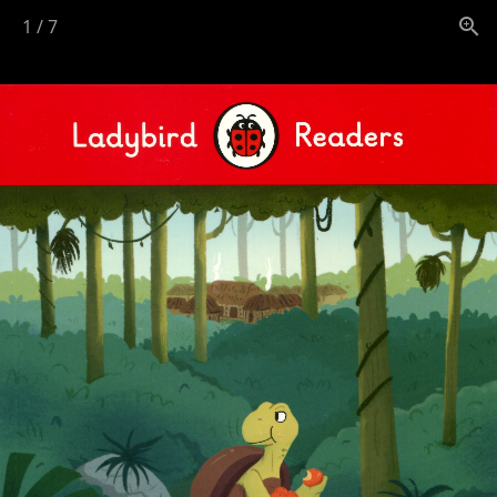
1
/
7