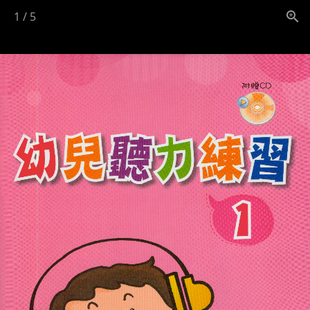
1
/
5