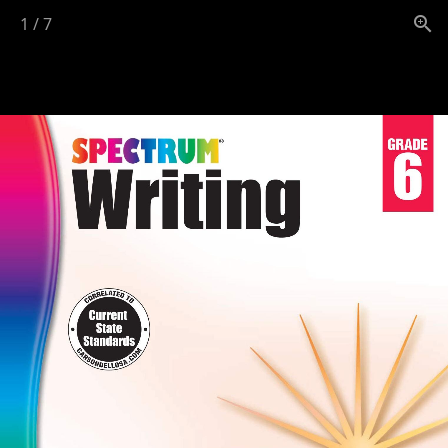
1
/
7