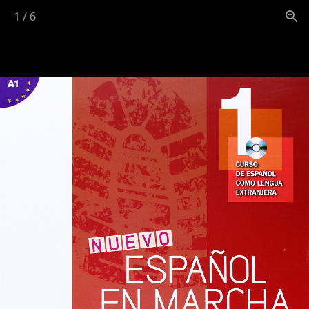
1
/
6