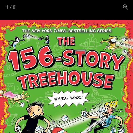
1
/
8