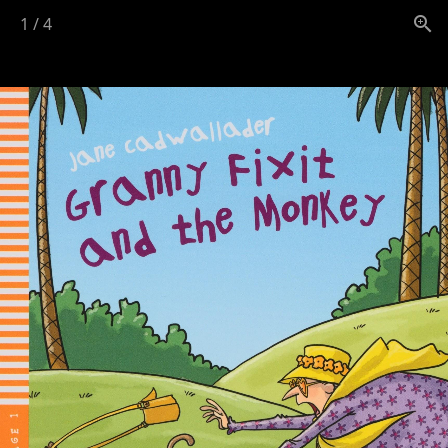
1
/
4