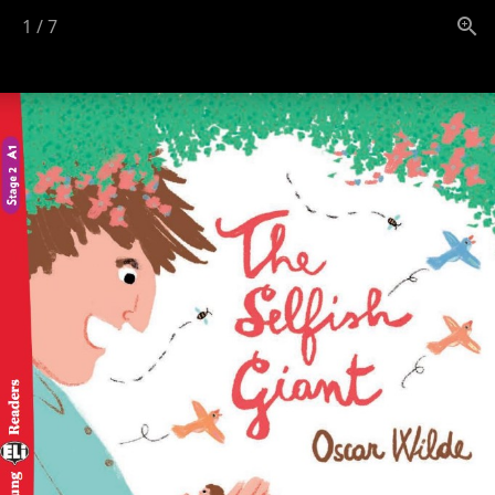
1
/
7