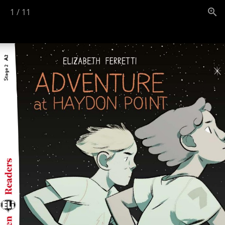
1
/
11