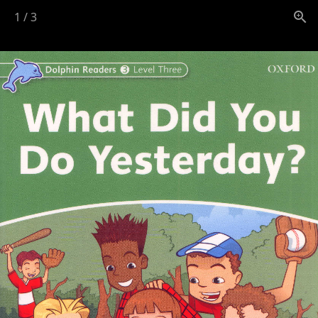
1
/
3