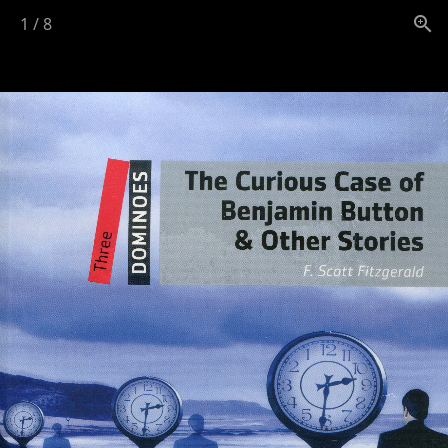
1
/
8