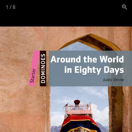
1
/
8