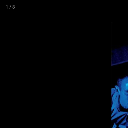
1
/
8