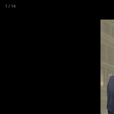
1
/
14