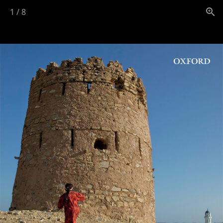
1
/
8