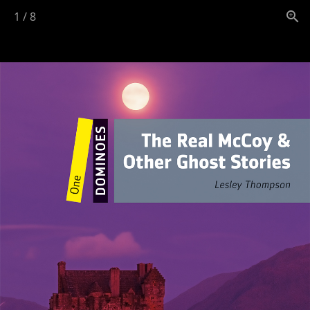
1
/
8