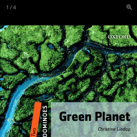
1
/
4