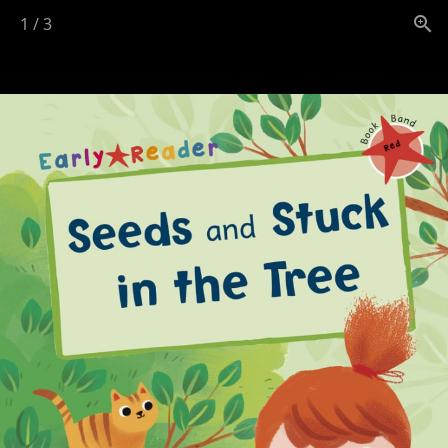
1
/
3