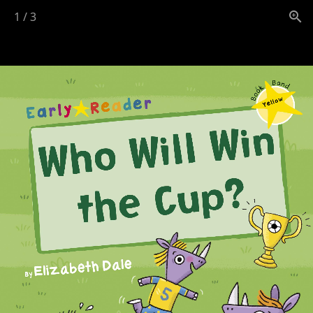
1
/
3