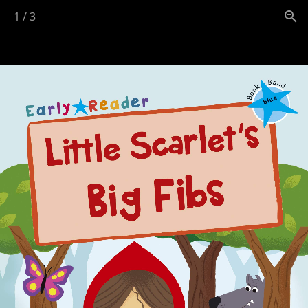
1
/
3