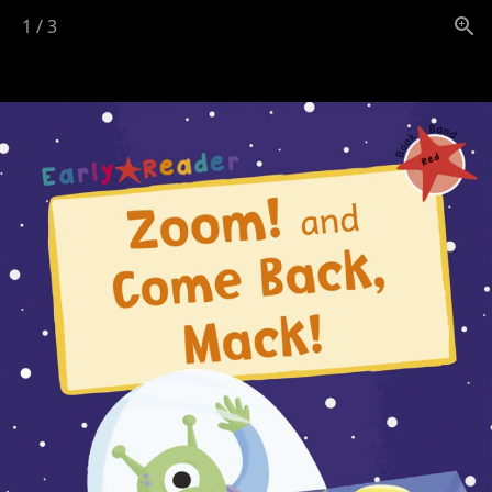
1
/
3