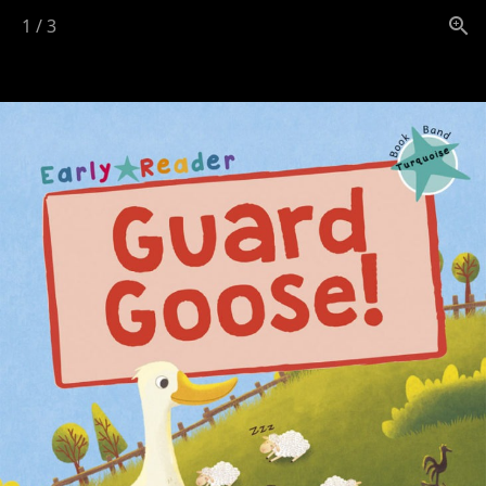
1
/
3