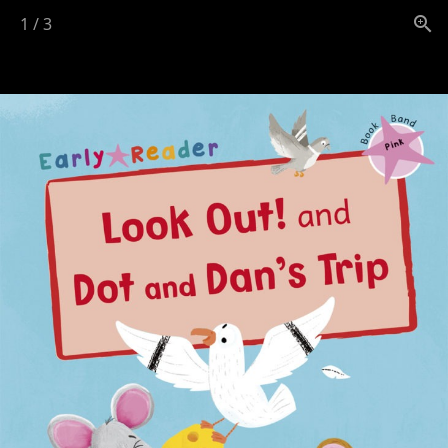
1
/
3