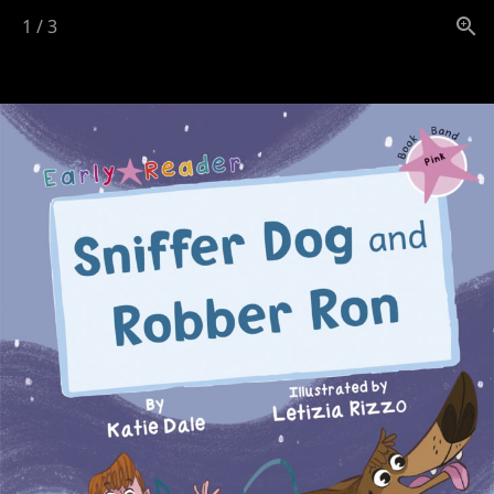
1
/
3